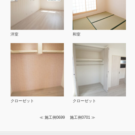
洋室
和室
クローゼット
クローゼット
≪
施工例0699
施工例0701
≫